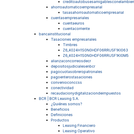
creditoautobusesamigablesconelambien
ahorroautomaticoempresarial
tasasahorroautomaticoempresarial
cuentasempresariales
cuentaeuros
cuentacorriente
bancainstitucional
Tasaciones empresariales
Timbres
Z6_4024H1S0N0HDF06RRUSF1KI063
Z6_4024H1S0N0HDF06RRUSF1KI0M5
alianzaconcorreosdecr
depositosjudicialesenbcr
pagocuotasobreropatronales
pagoenterostasaciones
convenioconccss
conectividad
recaudacionydigitalizaciondeimpuestos
BCR | BCR Leasing S.A.
¿Quiénes somos?
Beneficios
Definiciones
Productos
Leasing Financiero
Leasing Operativo