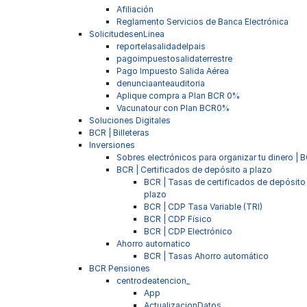
Afiliación
Reglamento Servicios de Banca Electrónica
SolicitudesenLinea
reportelasalidadelpais
pagoimpuestosalidaterrestre
Pago Impuesto Salida Aérea
denunciaanteauditoria
Aplique compra a Plan BCR 0%
Vacunatour con Plan BCR0%
Soluciones Digitales
BCR | Billeteras
Inversiones
Sobres electrónicos para organizar tu dinero | 
BCR | Certificados de depósito a plazo
BCR | Tasas de certificados de depósito
plazo
BCR | CDP Tasa Variable (TRI)
BCR | CDP Físico
BCR | CDP Electrónico
Ahorro automatico
BCR | Tasas Ahorro automático
BCR Pensiones
centrodeatencion_
App
ActualizacionDatos_