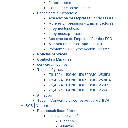
Exportadores
Consolidación de Deudas
Banca para el Desarrollo
Aceleración de Empresas Fondos FOFIDE
Mujeres Empresarias y Emprendedoras
mipymesturisticas
mipymesexportadoras
Aceleración de Empresas Fondos FCD
Microcreditos con Fondos FOFIDE
Préstamo BCR Pyme Acción Turismo
Noticias Mipymes
Contacte a Mipymes
serviciosmipymes
Tarjetas Pymes
Z6_4024H1S0NGJ1F06E3MCJV53IE3
Z6_4024H1S0NGJ1F06E3MCJV53ID4
Z6_4024H1S0NGJ1F06E3MCJV53I76
Z6_4024H1S0NGJ1F06E3MCJV53A05
Afiliados
Tucán | Convertite en corresponsal del BCR
BCR | Nosotros
Responsabilidad Social
Finanzas en Acción
Glosario
Alianzas