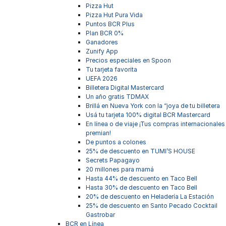
Pizza Hut
Pizza Hut Pura Vida
Puntos BCR Plus
Plan BCR 0%
Ganadores
Zunify App
Precios especiales en Spoon
Tu tarjeta favorita
UEFA 2026
Billetera Digital Mastercard
Un año gratis TDMAX
Brillá en Nueva York con la “joya de tu billetera
Usá tu tarjeta 100% digital BCR Mastercard
En línea o de viaje ¡Tus compras internacionales
premian!
De puntos a colones
25% de descuento en TUMI’S HOUSE
Secrets Papagayo
20 millones para mamá
Hasta 44% de descuento en Taco Bell
Hasta 30% de descuento en Taco Bell
20% de descuento en Heladería La Estación
25% de descuento en Santo Pecado Cocktail
Gastrobar
BCR en Línea