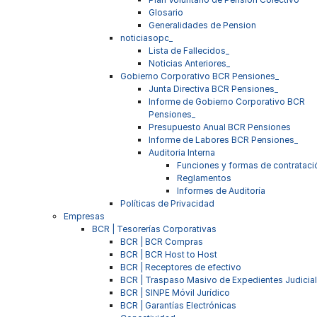
Glosario
Generalidades de Pension
noticiasopc_
Lista de Fallecidos_
Noticias Anteriores_
Gobierno Corporativo BCR Pensiones_
Junta Directiva BCR Pensiones_
Informe de Gobierno Corporativo BCR
Pensiones_
Presupuesto Anual BCR Pensiones
Informe de Labores BCR Pensiones_
Auditoria Interna
Funciones y formas de contrataci
Reglamentos
Informes de Auditoría
Políticas de Privacidad
Empresas
BCR | Tesorerías Corporativas
BCR | BCR Compras
BCR | BCR Host to Host
BCR | Receptores de efectivo
BCR | Traspaso Masivo de Expedientes Judicia
BCR | SINPE Móvil Jurídico
BCR | Garantías Electrónicas