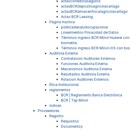
actascorredoraseguros
actasBCRdepositoagricolacartago
actasBCRalmacenfiscalagricolacartago
Actas BCR Leasing
Página Inactiva
politicadesaludocupacional
Lineamientos Privacidad de Datos
Términos ingreso BCR Móvil Huawei con
biometría
Términos ingreso BCR Móvil iOS con bio
Auditoría Externa
Contratacion Auditores Externos
Funciones Auditoria Externa
Mecanismos Auditoria Externa
Resultados Auditoria Externa
Rotacion Auditores Externos
Ética Institucional
reglamentos
BCR | Reglamento Banca Electrónica
BCR | Tap Móvil
indices
Proveedores
Registro
Requisitos
Documentos