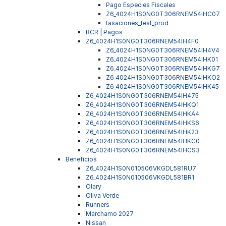
Pago Especies Fiscales
Z6_4024H1S0NG0T306RNEM54IHC07
tasaciones_test_prod
BCR | Pagos
Z6_4024H1S0NG0T306RNEM54IH4F0
Z6_4024H1S0NG0T306RNEM54IH4V4
Z6_4024H1S0NG0T306RNEM54IHK01
Z6_4024H1S0NG0T306RNEM54IHKG7
Z6_4024H1S0NG0T306RNEM54IHKO2
Z6_4024H1S0NG0T306RNEM54IHK45
Z6_4024H1S0NG0T306RNEM54IH475
Z6_4024H1S0NG0T306RNEM54IHKQ1
Z6_4024H1S0NG0T306RNEM54IHKA4
Z6_4024H1S0NG0T306RNEM54IHKS6
Z6_4024H1S0NG0T306RNEM54IHK23
Z6_4024H1S0NG0T306RNEM54IHKC0
Z6_4024H1S0NG0T306RNEM54IHCS3
Beneficios
Z6_4024H1S0N010506VKGDL581RU7
Z6_4024H1S0N010506VKGDL581BR1
Olary
Oliva Verde
Runners
Marchamo 2027
Nissan