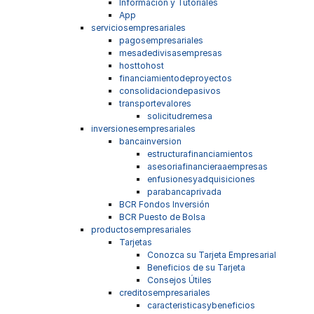
Información y Tutoriales
App
serviciosempresariales
pagosempresariales
mesadedivisasempresas
hosttohost
financiamientodeproyectos
consolidaciondepasivos
transportevalores
solicitudremesa
inversionesempresariales
bancainversion
estructurafinanciamientos
asesoriafinancieraaempresas
enfusionesyadquisiciones
parabancaprivada
BCR Fondos Inversión
BCR Puesto de Bolsa
productosempresariales
Tarjetas
Conozca su Tarjeta Empresarial
Beneficios de su Tarjeta
Consejos Útiles
creditosempresariales
caracteristicasybeneficios