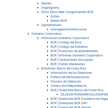
Valores
Organigrama
Otros Sitios Web Conglomerado BCR
Esfera
Bienes BCR
capitalhumano
indicegestioninstitucional
Gobierno Corporativo
Información Gobierno Corporativo
BCR | Código de Ética
BCR | Código de Gobierno
BCR | Protocolo de entendimiento
BCR | Informes Gobierno Corporativo
BCR | Operaciones Vinculadas
BCR | Partes interesadas
Directores: Banco de Costa Rica
Información de los Directores
Política de Remuneraciones
Proceso de Selección
Criterio de Independencia
BCR | Directores Banco de Costa Rica
Z6_4024H1S0NG68C0QJSD0P82
BCR | Directores BCR Corredora de Segu
BCR | Directores BCR SAFI
BCR | Directores BCR Valores