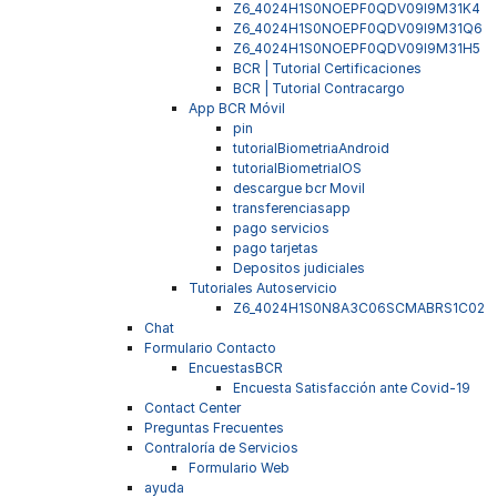
Z6_4024H1S0NOEPF0QDV09I9M31K4
Z6_4024H1S0NOEPF0QDV09I9M31Q6
Z6_4024H1S0NOEPF0QDV09I9M31H5
BCR | Tutorial Certificaciones
BCR | Tutorial Contracargo
App BCR Móvil
pin
tutorialBiometriaAndroid
tutorialBiometriaIOS
descargue bcr Movil
transferenciasapp
pago servicios
pago tarjetas
Depositos judiciales
Tutoriales Autoservicio
Z6_4024H1S0N8A3C06SCMABRS1C02
Chat
Formulario Contacto
EncuestasBCR
Encuesta Satisfacción ante Covid-19
Contact Center
Preguntas Frecuentes
Contraloría de Servicios
Formulario Web
ayuda