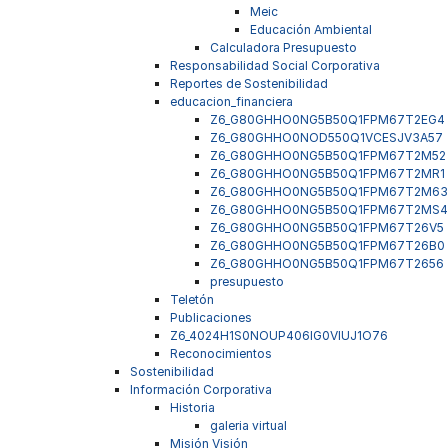
Meic
Educación Ambiental
Calculadora Presupuesto
Responsabilidad Social Corporativa
Reportes de Sostenibilidad
educacion_financiera
Z6_G80GHHO0NG5B50Q1FPM67T2EG4
Z6_G80GHHO0NOD550Q1VCESJV3A57
Z6_G80GHHO0NG5B50Q1FPM67T2M52
Z6_G80GHHO0NG5B50Q1FPM67T2MR1
Z6_G80GHHO0NG5B50Q1FPM67T2M63
Z6_G80GHHO0NG5B50Q1FPM67T2MS4
Z6_G80GHHO0NG5B50Q1FPM67T26V5
Z6_G80GHHO0NG5B50Q1FPM67T26B0
Z6_G80GHHO0NG5B50Q1FPM67T2656
presupuesto
Teletón
Publicaciones
Z6_4024H1S0NOUP406IG0VIUJ1O76
Reconocimientos
Sostenibilidad
Información Corporativa
Historia
galeria virtual
Misión Visión