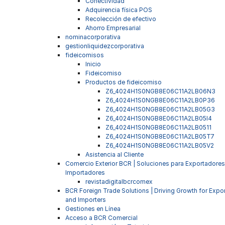
Conectividad
Adquirencia física POS
Recolección de efectivo
Ahorro Empresarial
nominacorporativa
gestionliquidezcorporativa
fideicomisos
Inicio
Fideicomiso
Productos de fideicomiso
Z6_4024H1S0NGB8E06C11A2LB06N3
Z6_4024H1S0NGB8E06C11A2LB0P36
Z6_4024H1S0NGB8E06C11A2LB05G3
Z6_4024H1S0NGB8E06C11A2LB05I4
Z6_4024H1S0NGB8E06C11A2LB0511
Z6_4024H1S0NGB8E06C11A2LB05T7
Z6_4024H1S0NGB8E06C11A2LB05V2
Asistencia al Cliente
Comercio Exterior BCR | Soluciones para Exportadores
Importadores
revistadigitalbcrcomex
BCR Foreign Trade Solutions | Driving Growth for Expo
and Importers
Gestiones en Línea
Acceso a BCR Comercial