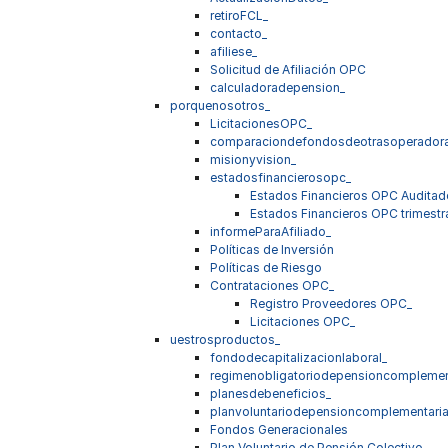
retiroFCL_
contacto_
afiliese_
Solicitud de Afiliación OPC
calculadoradepension_
porquenosotros_
LicitacionesOPC_
comparaciondefondosdeotrasoperador
misionyvision_
estadosfinancierosopc_
Estados Financieros OPC Audita
Estados Financieros OPC trimestr
informeParaAfiliado_
Políticas de Inversión
Políticas de Riesgo
Contrataciones OPC_
Registro Proveedores OPC_
Licitaciones OPC_
uestrosproductos_
fondodecapitalizacionlaboral_
regimenobligatoriodepensioncomplemen
planesdebeneficios_
planvoluntariodepensioncomplementaria
Fondos Generacionales
Plan Voluntario de Pensión Colectivo