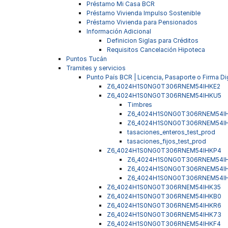
Préstamo Mi Casa BCR
Préstamo Vivienda Impulso Sostenible
Préstamo Vivienda para Pensionados
Información Adicional
Definicion Siglas para Créditos
Requisitos Cancelación Hipoteca
Puntos Tucán
Tramites y servicios
Punto País BCR | Licencia, Pasaporte o Firma Dig
Z6_4024H1S0NG0T306RNEM54IHKE2
Z6_4024H1S0NG0T306RNEM54IHKU5
Timbres
Z6_4024H1S0NG0T306RNEM54I
Z6_4024H1S0NG0T306RNEM54I
tasaciones_enteros_test_prod
tasaciones_fijos_test_prod
Z6_4024H1S0NG0T306RNEM54IHKP4
Z6_4024H1S0NG0T306RNEM54I
Z6_4024H1S0NG0T306RNEM54I
Z6_4024H1S0NG0T306RNEM54I
Z6_4024H1S0NG0T306RNEM54IHK35
Z6_4024H1S0NG0T306RNEM54IHKB0
Z6_4024H1S0NG0T306RNEM54IHKR6
Z6_4024H1S0NG0T306RNEM54IHK73
Z6_4024H1S0NG0T306RNEM54IHKF4