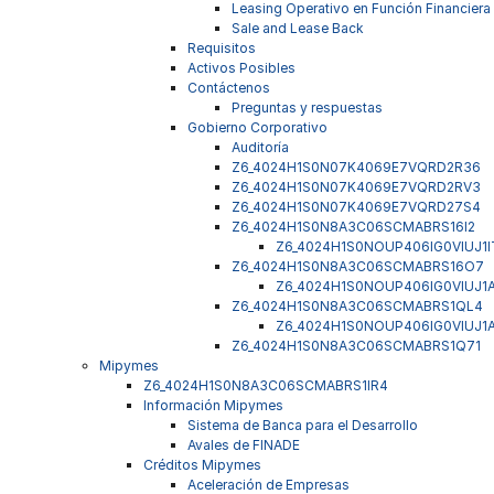
Leasing Operativo en Función Financiera
Sale and Lease Back
Requisitos
Activos Posibles
Contáctenos
Preguntas y respuestas
Gobierno Corporativo
Auditoría
Z6_4024H1S0N07K4069E7VQRD2R36
Z6_4024H1S0N07K4069E7VQRD2RV3
Z6_4024H1S0N07K4069E7VQRD27S4
Z6_4024H1S0N8A3C06SCMABRS16I2
Z6_4024H1S0NOUP406IG0VIUJ1I
Z6_4024H1S0N8A3C06SCMABRS16O7
Z6_4024H1S0NOUP406IG0VIUJ1
Z6_4024H1S0N8A3C06SCMABRS1QL4
Z6_4024H1S0NOUP406IG0VIUJ1
Z6_4024H1S0N8A3C06SCMABRS1Q71
Mipymes
Z6_4024H1S0N8A3C06SCMABRS1IR4
Información Mipymes
Sistema de Banca para el Desarrollo
Avales de FINADE
Créditos Mipymes
Aceleración de Empresas