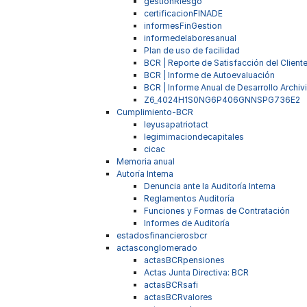
gestionRiesgo
certificacionFINADE
informesFinGestion
informedelaboresanual
Plan de uso de facilidad
BCR | Reporte de Satisfacción del Client
BCR | Informe de Autoevaluación
BCR | Informe Anual de Desarrollo Archivi
Z6_4024H1S0NG6P406GNNSPG736E2
Cumplimiento-BCR
leyusapatriotact
legimimaciondecapitales
cicac
Memoria anual
Autoría Interna
Denuncia ante la Auditoría Interna
Reglamentos Auditoría
Funciones y Formas de Contratación
Informes de Auditoría
estadosfinancierosbcr
actasconglomerado
actasBCRpensiones
Actas Junta Directiva: BCR
actasBCRsafi
actasBCRvalores