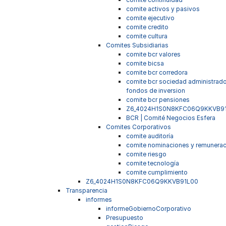
comite activos y pasivos
comite ejecutivo
comite credito
comite cultura
Comites Subsidiarias
comite bcr valores
comite bicsa
comite bcr corredora
comite bcr sociedad administrad
fondos de inversion
comite bcr pensiones
Z6_4024H1S0N8KFC06Q9KKVB9
BCR | Comité Negocios Esfera
Comites Corporativos
comite auditoría
comite nominaciones y remunera
comite riesgo
comite tecnología
comite cumplimiento
Z6_4024H1S0N8KFC06Q9KKVB91L00
Transparencia
informes
informeGobiernoCorporativo
Presupuesto