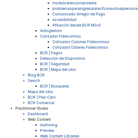
moduloatencionalcliente
problemasparaingresaralaoficinavirtualpersona
Comunicado Arreglo de Pago
accesibilidad
Afiliación desde BCR Móvil
Autogestión
Cotizador Fideicomiso
Cotizador Colones Fideicomiso
Cotizador Dólares Fideicomiso
BCR | Pagos
Detección de Dispositivo
BCR | Seguridad
BCR | Mapa del sitio
Blog BCR
Search
BCR | Búsqueda
Mapa del sitio
BCR | Plan Cero
BCR Comercial
Practitioner Studio
Dashboard
Web Content
Authoring
Preview
Web Content Libraries