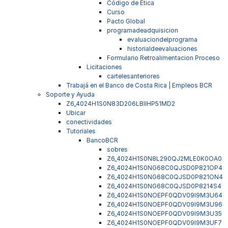
Código de Ética
Curso
Pacto Global
programadeadquisicion
evaluaciondelprograma
historialdeevaluaciones
Formulario Retroalimentacion Proceso
Licitaciones
cartelesanteriores
Trabajá en el Banco de Costa Rica | Empleos BCR
Soporte y Ayuda
Z6_4024H1S0N83D206LBIIHP51MD2
Ubicar
conectividades
Tutoriales
BancoBCR
sobres
Z6_4024H1S0N8L290QJ2MLE0K0OA0
Z6_4024H1S0NG68C0QJSD0P821OP4
Z6_4024H1S0NG68C0QJSD0P821ON4
Z6_4024H1S0NG68C0QJSD0P8214S4
Z6_4024H1S0NOEPF0QDV09I9M3U64
Z6_4024H1S0NOEPF0QDV09I9M3U96
Z6_4024H1S0NOEPF0QDV09I9M3U35
Z6_4024H1S0NOEPF0QDV09I9M3UF7