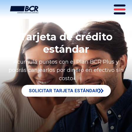
Tarjeta de crédito
estándar
Acumulá puntos con el Plan BCR Plus y
podrás canjearlos por dinero en efectivo sin
costo
SOLICITAR TARJETA ESTÁNDAR