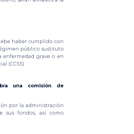
r debe haber cumplido con
 régimen público sustituto
una enfermedad grave o en
al (CCSS).
obra una comisión de
ón por la administración
de sus fondos, así como