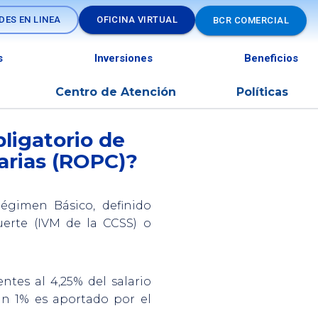
DES EN LINEA
OFICINA VIRTUAL
BCR COMERCIAL
s
Inversiones
Beneficios
ria
Centro de Atención
Políticas
ligatorio de
rias (ROPC)?
gimen Básico, definido
uerte (IVM de la CCSS) o
ntes al 4,25% del salario
un 1% es aportado por el