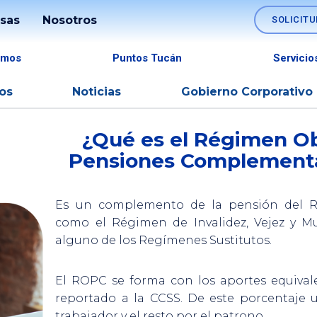
sas
Nosotros
SOLICITU
as
Soluciones
Sostenibilidad
amos
Puntos Tucán
Servicio
amos
Nómina
Información
gimen Obligatorio de Pensión Complementa
os
Noticias
Gobierno Corporativo
Fideicomisos
Estados
ollo
Financieros
¿Qué es el Régimen Ob
Comercio
Pensiones Complementa
ones
Exterior
Transparencia
go
Tesorerías
Memoria
Es un complemento de la pensión del Ré
Empresariales
Anual
como el Régimen de Invalidez, Vejez y M
alguno de los Regímenes Sustitutos.
Canales
Gobierno
Corporativo
El ROPC se forma con los aportes equivale
SINPE
reportado a la CCSS. De este porcentaje 
Móvil
trabajador y el resto por el patrono.