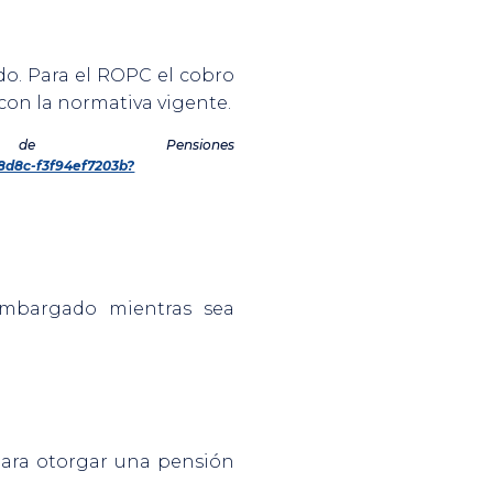
do. Para el ROPC el cobro
con la normativa vigente.
de Pensiones
-8d8c-f3f94ef7203b?
mbargado mientras sea
 para otorgar una pensión