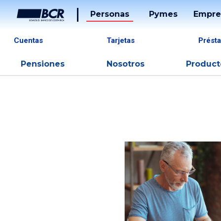
Personas
Pymes
Empre
Tarjet
Cuentas
Tarjetas
Prést
Prést
Ré
Pensiones
Nosotros
Product
Banca
Desarr
Soluci
De Pa
Tucán