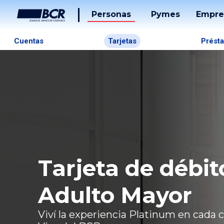
Personas
Pymes
Empre
Tarjet
Cuentas
Tarjetas
Prést
Prést
Banca
Desarr
Soluci
De
Pago
Tarjeta de débit
Tucán
Adulto Mayor
Viví la experiencia Platinum en cada 