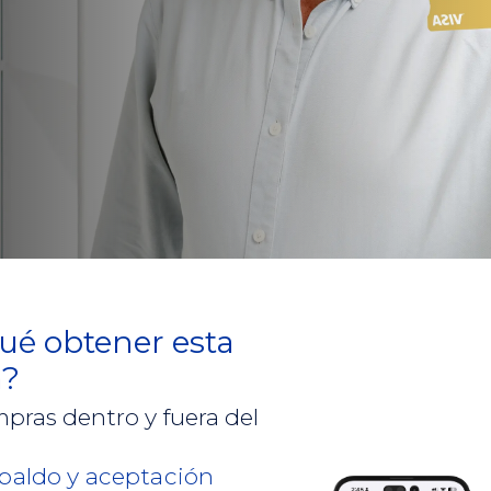
Inversiones
ué obtener esta
a?
pras dentro y fuera del
s
paldo y aceptación