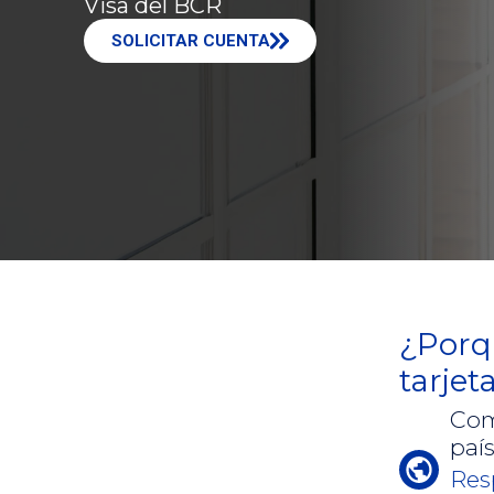
Visa del BCR
SOLICITAR CUENTA
¿Porq
tarjet
Com
paí
Res