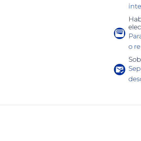
int
Habi
ele
Par
o re
Sob
Sep
des