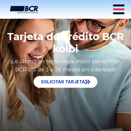
Tarjeta de crédito BCR
kölbi
¡Lo último en tecnología móvil con el Plan
BCR 0% de 3 a 36 meses sin intereses!
SOLICITAR TARJETA