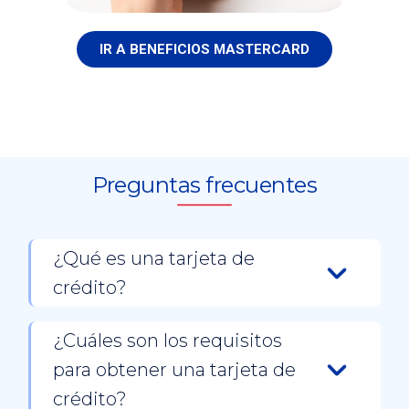
IR A BENEFICIOS MASTERCARD
Preguntas frecuentes
¿Qué es una tarjeta de
crédito?
Una tarjeta de crédito es un medio de pago
que te permite hacer compras o retirar dinero
¿Cuáles son los requisitos
según el límite preestablecido. Básicamente, te
para obtener una tarjeta de
da acceso a una línea de crédito de uso
personal, donde podrás realizar compras o bien
crédito?
retiros de efectivo, con el compromiso de