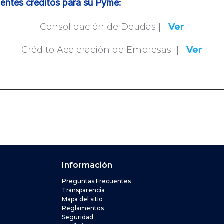
entes créditos para su Pyme:
Inversiones
Consolidación de Deudas |
Ver
Crédito Aceleración de Empresas |
Ver
En financiamiento SOMOS su aliado estratégico
Informació
Información
Preguntas Frecuentes
l Banco de Costa Rica
Transparencia
Mapa del sitio
Reglamentos
l 2211-1135, abre en una nueva ventana
Seguridad
 del Banco de Costa Rica