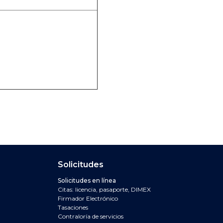
n y navegación del 
Solicitudes
PAGOS
Solicitudes en línea
Citas: licencia, pasaporte, DIMEX
Firmador Electrónico
DIVISAS
Tasaciones
Contraloría de servicios