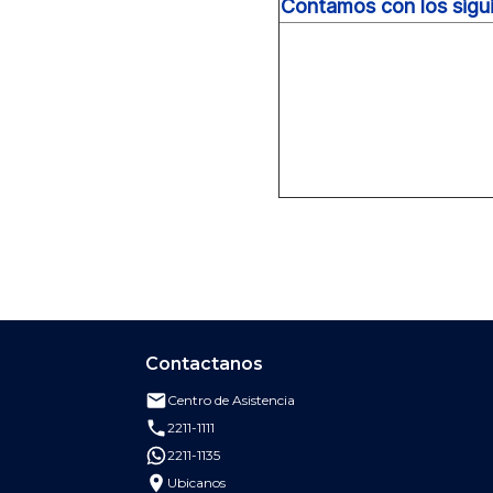
Contamos con los sigui
Contactanos
Centro de Asistencia
Enviar correo al Centro de Asistencia de
2211-1111
Llamar al Banco de Costa Rica al 2211-1111
2211-1135
Escribir por WhatsApp al Banco de Costa Rica a
Ubicanos
Buscar oficinas, cajeros y puntos de atención