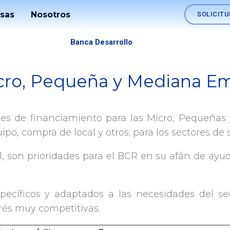
sas
Nosotros
SOLICITU
Soluciones
Sostenibilidad
Banca Desarrollo
Nómina
Información
icro, Pequeña y Mediana E
Fideicomisos
Estados
Créditos para Mipymes
Financieros
Comercio
es de financiamiento para las Micro, Pequeñas 
Exterior
Transparencia
, compra de local y otros; para los sectores de ser
Tesorerías
Memoria
al, son prioridades para el BCR en su afán de ay
Empresariales
Anual
Canales
Gobierno
pecíficos y adaptados a las necesidades del sec
Corporativo
rés muy competitivas.
SINPE
Móvil