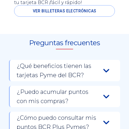
tu tarjeta BCR ¡fácil y rápido!
VER BILLETERAS ELECTRÓNICAS
Preguntas frecuentes
¿Qué beneficios tienen las
tarjetas Pyme del BCR?
Las tarjetas Pyme del BCR están diseñadas
para apoyar la operación de tu negocio
¿Puedo acumular puntos
mediante soluciones de pago, acceso a
con mis compras?
financiamiento, control de gastos y beneficios
adicionales como promociones y programas de
Sí. Las tarjetas de crédito Pyme participantes
lealtad.
permiten acumular puntos BCR Plus Pymes
¿Cómo puedo consultar mis
por las compras realizadas. Estos puntos
puntos BCR Plus Pymes?
pueden utilizarse según las condiciones