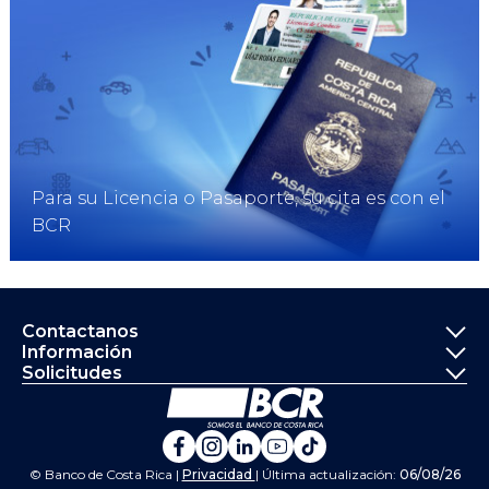
Para su Licencia o Pasaporte, su cita es con el
BCR
Informació
Contactanos
Información
Solicitudes
Ir a la página principal del Banco de 
Banco de Costa Rica en Fa
Banco de Costa Rica en 
Banco de Costa Rica 
Banco de Costa Ri
Banco de Costa 
© Banco de Costa Rica |
Privacidad
| Última actualización:
06/08/26