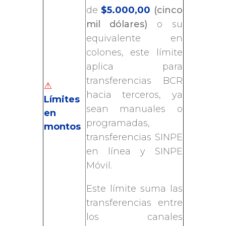
de
$5.000,00
(cinco
mil dólares)
o su
equivalente en
colones, este límite
aplica para
transferencias BCR
⚠
hacia terceros, ya
Límites
sean manuales o
en
programadas,
montos
transferencias SINPE
en línea y SINPE
Móvil.
Este límite suma las
transferencias entre
los canales