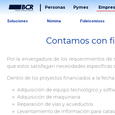
Personas
Pymes
Empres
Cuentas
Tarjetas
Soluciones
Nómina
Fideicomisos
Tarjetas
Préstam
Contamos con fi
Préstamos
Banca
F
Desarrol
Puntos
Por la envergadura de los requerimientos de su
Tucán
Solucion
De
que estos satisfagan necesidades específicas 
Pago
Servicios
Dentro de los proyectos financiados a la fecha a
Tucán
Inversiones
Adquisición de equipo tecnológico y soft
Adquisición de maquinaria
Beneficios
Reparación de vías y acueductos
Levantamiento de información para catas