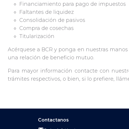
Financiamiento para pago de impuestos
Faltantes de liquidez
Consolidación de pasivos
Compra de cosechas
Titularización
Acérquese a BCR y ponga en nuestras manos su 
una relación de beneficio mutuo.
Para mayor información contacte con nuestro
trámites respectivos, o bien, si lo prefiere, l
Contactanos