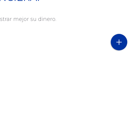
DIVISAS
trar mejor su dinero.
CORI