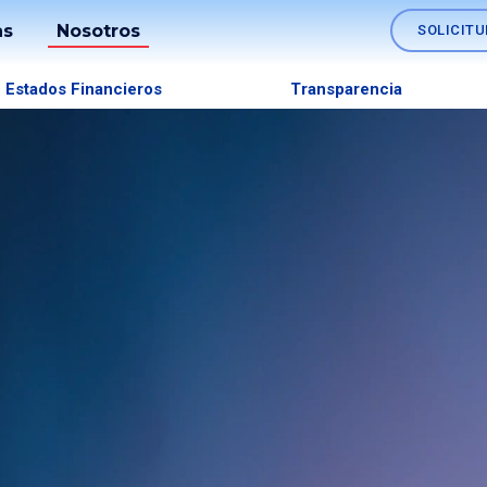
as
Nosotros
SOLICITU
Soluciones
Estados Financieros
Transparencia
os
Nómina
Fideicomisos
lo
Comercio
es
Exterior
Tesorerías
Empresariales
Canales
SINPE
Móvil