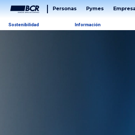
Personas
Pymes
Empres
Cuentas
Tarjetas
Sostenibilidad
Información
Tarjetas
Préstam
Préstamos
Banca
Desarrol
Puntos
Tucán
Solucion
De
Pago
Servicios
Tucán
Inversiones
Beneficios