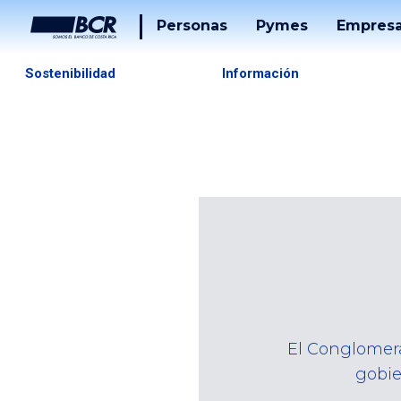
Personas
Pymes
Empres
Cuentas
Tarjetas
Sostenibilidad
Información
Tarjetas
Préstam
Préstamos
Banca
Desarrol
Puntos
Tucán
Solucion
De
Pago
Servicios
Tucán
Inversiones
El Conglomera
Beneficios
gobie