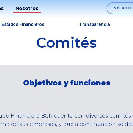
as
Nosotros
SOLICITU
Soluciones
Estados Financieros
Transparencia
os
Nómina
Comités
Fideicomisos
lo
Comercio
es
Exterior
Objetivos y funciones
Tesorerías
Empresariales
Canales
do Financiero BCR cuenta con diversos comités
rno de sus empresas, y que a continuación se det
SINPE
Móvil