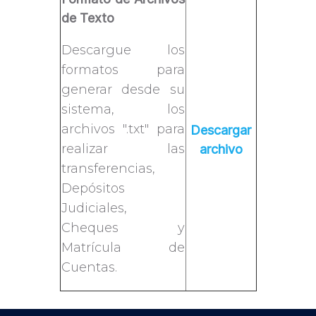
de Texto
Descargue los
formatos para
generar desde su
sistema, los
archivos ".txt" para
Descargar
realizar las
archivo
transferencias,
Depósitos
Judiciales,
Cheques y
Matrícula de
Cuentas.