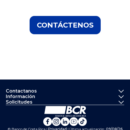
CONTÁCTENOS
Informació
Contactanos
Información
Solicitudes
Ir a la página principal del
Banco de Costa Rica en Fa
Banco de Costa Rica en 
Banco de Costa Rica 
Banco de Costa Ri
Banco de Costa 
© Banco de Costa Rica |
Privacidad
| Última actualización:
09/08/26